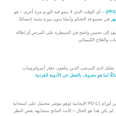
– أي الوقت الذي لا ينمو فيه الورم مرة أخرى – هو
في مجموعة التحكم وأيضًا بدون ميزة مثبتة إحصائيًا.
م يؤدِ إلى تحسن واضح في السيطرة على المرض أو إطالة
ب والعلاج الكيميائي.
(الدرجة ≥ 3) بشكل متكرر أكثر بقليل لدى المرضى الذين يتلقون عقار أتيزوليزوماب
ثلًا لما هو معروف بالفعل عن الأدوية الفردية
.
بحثت الدراسة أيضًا في ما إذا كان المرضى الذين يعانون من أورام PD-L1 الإيجابية (وهو مؤشر محتمل على استجابة
 لم يكن هذا هو الحال – كانت النتائج متشابهة بغض النظر