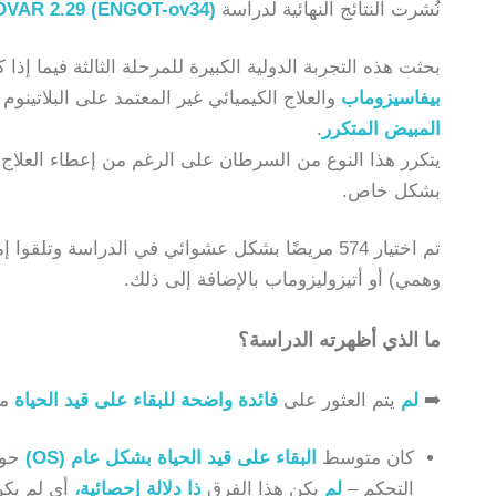
نُشرت النتائج النهائية لدراسة
VAR 2.29 (ENGOT-ov34)
بحثت هذه التجربة الدولية الكبيرة للمرحلة الثالثة فيما إذا
بيفاسيزوماب
والعلاج الكيميائي غير المعتمد على البلاتي
المبيض المتكرر
.
يتكرر هذا النوع من السرطان على الرغم من إعطاء العلاج الك
بشكل خاص.
تم اختيار 574 مريضًا بشكل عشوائي في الدراسة وتلق
وهمي) أو أتيزوليزوماب بالإضافة إلى ذلك.
ما الذي أظهرته الدراسة؟
➡️
لم
يتم العثور على
فائدة واضحة للبقاء على قيد الحياة
مع
كان متوسط
البقاء على قيد الحياة بشكل عام (OS)
حوا
التحكم –
لم
يكن هذا الفرق
ذا دلالة إحصائية،
أي لم يكن