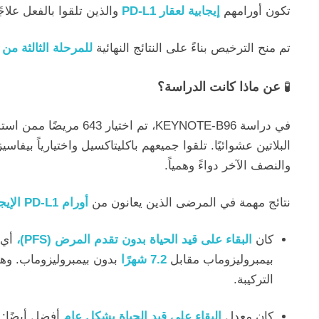
تكون أورامهم
إيجابية لعقار PD-L1
والذين تلقوا بالفعل علاجً
تم منح الترخيص بناءً على النتائج النهائية
للمرحلة الثالثة من تجربة  KEYNOTE-B96
🧪
عن ماذا كانت الدراسة؟
في دراسة KEYNOTE-B96، تم
البلاتين عشوائيًا. تلقوا جميعهم باكليتاكسيل واختيارياً بيف
والنصف الآخر دواءً وهمياً.
نتائج مهمة في المرضى الذين يعانون من
أورام PD-L1 الإيجابية
كان
البقاء على قيد الحياة بدون تقدم المرض (PFS)،
أي 
بيمبروليزوماب مقابل
7.2 شهرًا
بدون بيمبروليزوماب. وه
التركيبة.
كان معدل
البقاء على قيد الحياة بشكل عام
أفضل أيضًا: