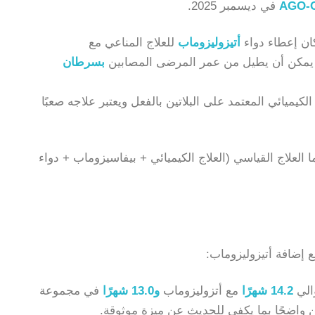
AGO-O
في ديسمبر 2025.
 كان إعطاء دواء
أتيزوليزوماب
للعلاج المناعي مع
نوم يمكن أن يطيل من عمر المرضى المصابين
بسرطان
يميائي المعتمد على البلاتين بالفعل ويعتبر علاجه صعبًا
وا إما العلاج القياسي (العلاج الكيميائي + بيفاسيزوماب + دواء
 إضافة أتيزوليزوماب:
لي
14.2 شهرًا
مع أتزوليزوماب
و13.0 شهرًا
في مجموعة
 واضحًا بما يكفي للحديث عن ميزة موثوقة.