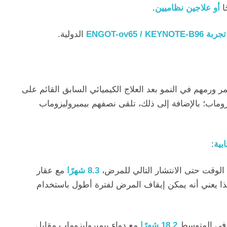
ا
أو علاجين نظاميين
.
ENGOT-ov65 /
الدولية.
 اختيار 643 مريضًا ممن استمر ورمهم في النمو بعد العلاج الكيميائي السابق القائم على
اسيزوماب؛ بالإضافة إلى ذلك، تلقى نصفهم بيمبروليزوماب
:
الوقت حتى الانتشار التالي للمرض،
8.3 شهرًا
مع عقار
ذا يعني أنه يمكن إيقاف المرض لفترة أطول باستخدام
 في المتوسط
18.2 شهرًا
مع دواء بيمبروليزوماب مقابل