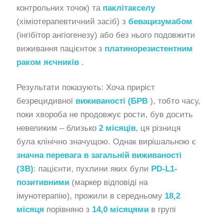
контрольних точок) та
паклітакселу
(хіміотерапевтичний засіб) з
бевацизумабом
(інгібітор ангіогенезу) або без нього подовжити
виживання пацієнток з
платинорезистентним
раком яєчників
.
Результати показують: Хоча приріст
безрецидивної
виживаності (БРВ
), тобто часу,
поки хвороба не продовжує рости, був досить
невеликим – близько
2 місяців
, ця різниця
була клінічно значущою. Однак вирішальною є
значна перевага в загальній виживаності
(ЗВ)
: пацієнти, пухлини яких були
PD-L1-
позитивними
(маркер відповіді на
імунотерапію), прожили в середньому
18,2
місяця
порівняно з
14,0 місяцями
в групі