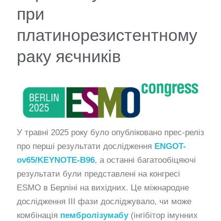
при
платинорезистентному
раку яєчників
У травні 2025 року було опубліковано прес-реліз
про перші результати дослідження
ENGOT-
ov65/KEYNOTE-B96
, а останні багатообіцяючі
результати були представлені на конгресі
ESMO в Берліні на вихідних.
Це міжнародне
дослідження ІІІ фази досліджувало, чи може
комбінація
пембролізумабу
(інгібітор імунних