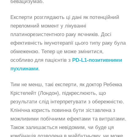
бевацизумаб.
Експерти розглядають ці дані як потенційний
переломний момент у лікуванні
платинорезистентного раку яєчників. Досі
ефективність імунотерапії цього типу раку була
обмеженою. Тепер це може змінитися,
особливо для пацієнтів з
PD-L1-позитивними
пухлинами
.
Тим не менш, такі експерти, як доктор Ребекка
Крістелейт (Лондон), підкреслюють, що
результати слід інтерпретувати з обережністю.
Клінічна користь повинна бути зіставлена з
можливими побічними ефектами та витратами.
Також залишається невідомим, чи буде ця
комбінація дозволена в майбутньому, чи може