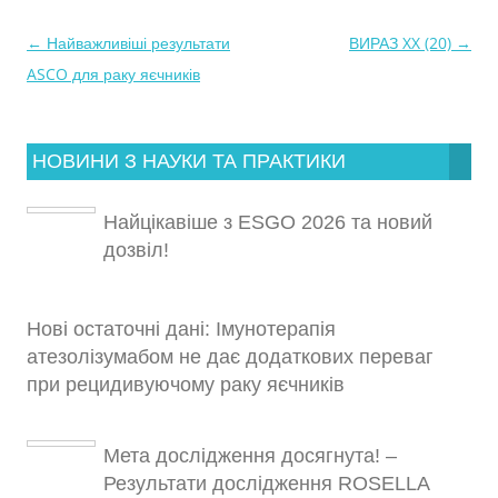
←
Найважливіші результати
ВИРАЗ XX (20)
→
Навігація
ASCO для раку яєчників
по
запису
НОВИНИ З НАУКИ ТА ПРАКТИКИ
Найцікавіше з ESGO 2026 та новий
дозвіл!
Нові остаточні дані: Імунотерапія
атезолізумабом не дає додаткових переваг
при рецидивуючому раку яєчників
Мета дослідження досягнута! –
Результати дослідження ROSELLA