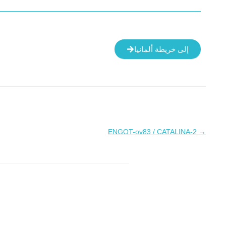
إلى خريطة ألمانيا
ENGOT-ov83 / CATALINA-2
→
تصفّح
المقالات