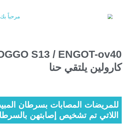
مرحباً بك
NOGGO S13 / ENGOT-ov40 - التعبير السادس 
كارولين يلتقي حنا
للمريضات المصابات بسرطان المبي
اللاتي تم تشخيص إصابتهن بالسرطان قبل 5 سنوات 