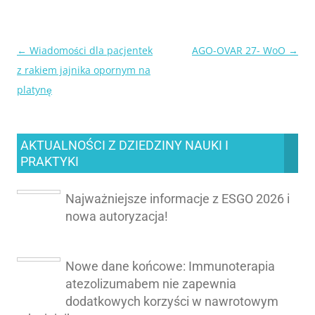
←
Wiadomości dla pacjentek
AGO-OVAR 27- WoO
→
Nawigacja
z rakiem jajnika opornym na
wpisu
platynę
AKTUALNOŚCI Z DZIEDZINY NAUKI I
PRAKTYKI
Najważniejsze informacje z ESGO 2026 i
nowa autoryzacja!
Nowe dane końcowe: Immunoterapia
atezolizumabem nie zapewnia
dodatkowych korzyści w nawrotowym