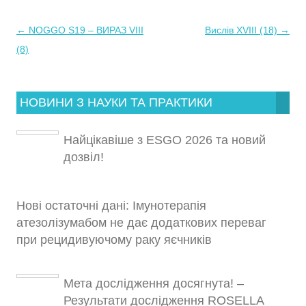
←
NOGGO S19 – ВИРАЗ VIII
Вислів XVIII (18)
→
Навігація
(8)
по
запису
НОВИНИ З НАУКИ ТА ПРАКТИКИ
Найцікавіше з ESGO 2026 та новий
дозвіл!
Нові остаточні дані: Імунотерапія
атезолізумабом не дає додаткових переваг
при рецидивуючому раку яєчників
Мета дослідження досягнута! –
Результати дослідження ROSELLA