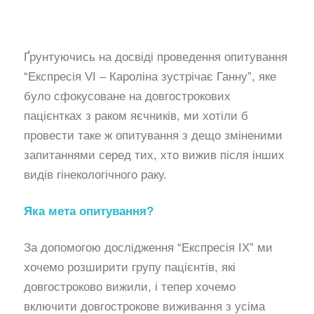
Ґрунтуючись на досвіді проведення опитування
“Експресія VI – Кароліна зустрічає Ганну”, яке
було сфокусоване на довгострокових
пацієнтках з раком яєчників, ми хотіли б
провести таке ж опитування з дещо зміненими
запитаннями серед тих, хто вижив після інших
видів гінекологічного раку.
Яка мета опитування?
За допомогою дослідження “Експресія IX” ми
хочемо розширити групу пацієнтів, які
довгостроково вижили, і тепер хочемо
включити довгострокове виживання з усіма