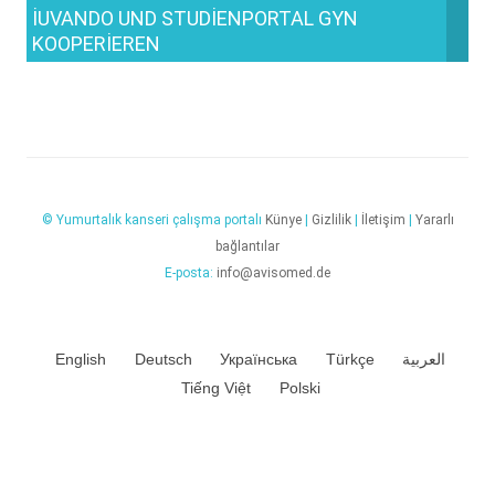
IUVANDO UND STUDIENPORTAL GYN
KOOPERIEREN
© Yumurtalık kanseri çalışma portalı
Künye
|
Gizlilik
|
İletişim
|
Yararlı
bağlantılar
E-posta:
info@avisomed.de
English
Deutsch
Українська
Türkçe
العربية
Tiếng Việt
Polski