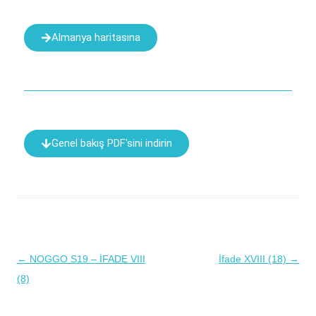
Almanya haritasına
Genel bakış PDF'sini indirin
←
NOGGO S19 – İFADE VIII
İfade XVIII (18)
→
Yazı
(8)
dolaşımı