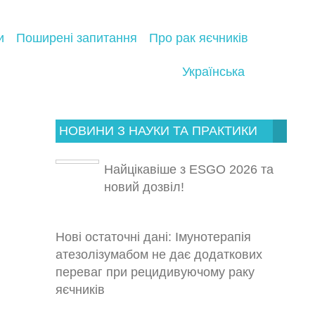
и
Поширені запитання
Про рак яєчників
Українська
НОВИНИ З НАУКИ ТА ПРАКТИКИ
Найцікавіше з ESGO 2026 та
новий дозвіл!
Нові остаточні дані: Імунотерапія
атезолізумабом не дає додаткових
переваг при рецидивуючому раку
яєчників