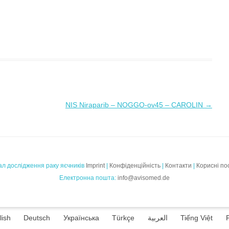
NIS Niraparib – NOGGO-ov45 – CAROLIN
→
л дослідження раку яєчників
Imprint
|
Конфіденційність
|
Контакти
|
Корисні по
Електронна пошта:
info@avisomed.de
lish
Deutsch
Українська
Türkçe
العربية
Tiếng Việt