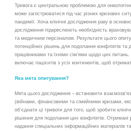
Тривога є центральною проблемою для онкологічни
може загострюватися під час різних кризових ситу
пандемії. Хоча клінічні дослідження раку в основн
дослідження підкреслюють необхідність враховува
та медичним персоналом. Результати цього опиту
потенційних рішень для подолання конфліктів та 
працівниками та їхніми сім’ями щодо цих питань
включає пацієнтів з усіх континентів, щоб отрима
Яка мета опитування?
Мета цього дослідження – встановити взаємозв’я
(війнами, фінансовими та сімейними кризами, ек
об’єднати ці тривоги для того, щоб зробити кліні
рішення для подолання цих конфліктів. Отримані 
надання спеціальних інформаційних матеріалів та