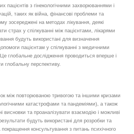
х пацієнтів з гінекологічними захворюваннями і
ацій, таких як війна, фінансові проблеми та
ому зосереджені на методах лікування, деякі
ти страх у спілкуванні між пацієнтами, лікарями
вання будуть використані для визначення
допомоги пацієнтам у спілкуванні з медичними
. Це глобальне дослідження проводиться вперше і
ти глобальну перспективу.
зок між повторюваною тривогою та іншими кризами
ологічними катастрофами та пандеміями), а також
чні висновки та проаналізувати взаємодію і можливі
результати будуть використані для розробки та
 покращення консультування з питань психічного