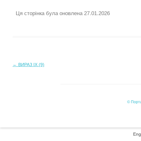
Ця сторінка була оновлена 27.01.2026
←
ВИРАЗ IX (9)
Навігація
по
запису
© Порта
Eng