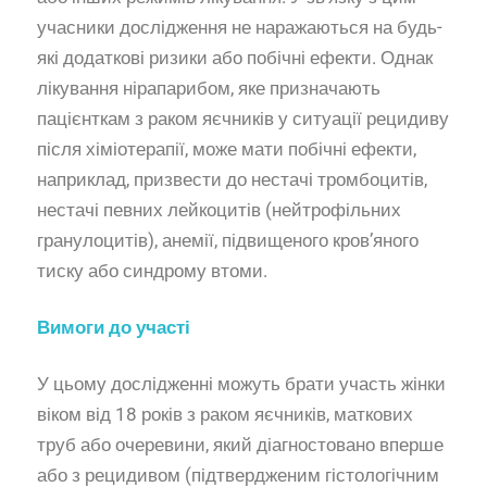
учасники дослідження не наражаються на будь-
які додаткові ризики або побічні ефекти. Однак
лікування нірапарибом, яке призначають
пацієнткам з раком яєчників у ситуації рецидиву
після хіміотерапії, може мати побічні ефекти,
наприклад, призвести до нестачі тромбоцитів,
нестачі певних лейкоцитів (нейтрофільних
гранулоцитів), анемії, підвищеного кров’яного
тиску або синдрому втоми.
Вимоги до участі
У цьому дослідженні можуть брати участь жінки
віком від 18 років з раком яєчників, маткових
труб або очеревини, який діагностовано вперше
або з рецидивом (підтвердженим гістологічним