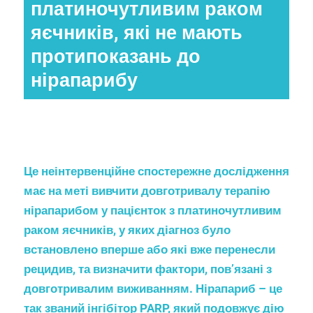
платиночутливим раком
яєчників, які не мають
протипоказань до
нірапарибу
Це неінтервенційне спостережне дослідження
має на меті вивчити довготривалу терапію
нірапарибом у пацієнток з платиночутливим
раком яєчників, у яких діагноз було
встановлено вперше або які вже перенесли
рецидив, та визначити фактори, пов’язані з
довготривалим виживанням. Нірапариб – це
так званий інгібітор PARP, який подовжує дію