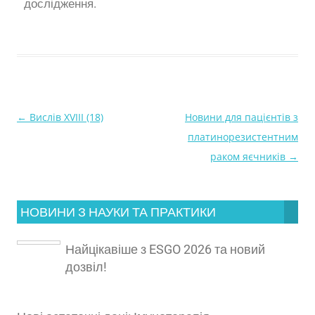
дослідження.
←
Вислів XVIII (18)
Новини для пацієнтів з
Навігація
платинорезистентним
по
раком яєчників
→
запису
НОВИНИ З НАУКИ ТА ПРАКТИКИ
Найцікавіше з ESGO 2026 та новий
дозвіл!