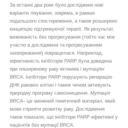
За останні два роки було досліджено нові
варіанти лікування, зокрема, в рамках
подальшого спостереження, а також розширено
концепцію підтримуючої терапії. Як результат,
виживаність без прогресування (тобто час між
участю в дослідженні та прогресуванням
захворювання) покращилася. Наприклад,
ефективність інгібіторів PARP була доведена
при поширеному раку яєчників і
мутаціях
BRCA
. Інгібітори PARP порушують репарацію
ДНК ракових клітин і таким чином активують
природну програму самознищення.
Мутація
BRCA
– це змінений генетичний матеріал, який
може сприяти розвитку раку. Дослідження
також показали, що інгібітори PARP ефективні у
пацієнтів без
мутації BRCA
.