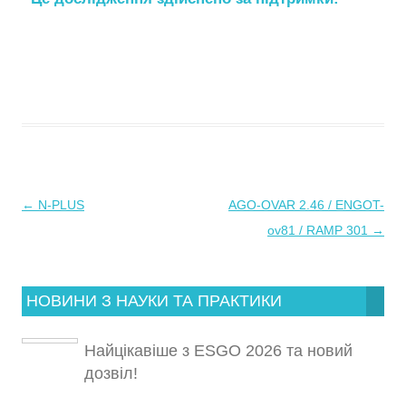
←
N-PLUS
AGO-OVAR 2.46 / ENGOT-
Навігація
ov81 / RAMP 301
→
по
запису
НОВИНИ З НАУКИ ТА ПРАКТИКИ
Найцікавіше з ESGO 2026 та новий
дозвіл!