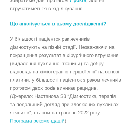
збиратиме дані протягом
7 років
, але не
втручатиметься в хід лікування.
Що аналізується в цьому дослідженні?
У більшості пацієнток рак яєчників
діагностують на пізній стадії. Незважаючи на
покращення результатів хірургічного втручання
(видалення пухлинної тканини) та добру
відповідь на хіміотерапію першої лінії на основі
платини, у більшості пацієнток з раком яєчників
протягом двох років виникає рецидив.
(Джерело: Настанова S3 “Діагностика, терапія
та подальший догляд при злоякісних пухлинах
яєчників”, станом на травень 2022 року:
Програма рекомендацій
)