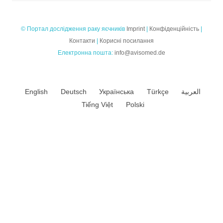
© Портал дослідження раку яєчників
Imprint
|
Конфіденційність
|
Контакти
|
Корисні посилання
Електронна пошта:
info@avisomed.de
English
Deutsch
Українська
Türkçe
العربية
Tiếng Việt
Polski