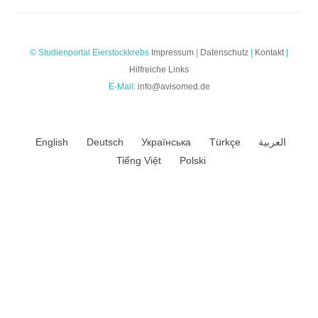
© Studienportal Eierstockkrebs
Impressum
|
Datenschutz
|
Kontakt
|
Hilfreiche Links
E-Mail:
info@avisomed.de
English
Deutsch
Українська
Türkçe
العربية
Tiếng Việt
Polski