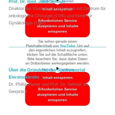
Prof. Dr. med. Jalid Sehouli
Mehr Informationen
Direktor der Klinik für Gynäkologie mit Zentrum für
Inhalt entsperren
onkologische Chirurgie (CVK) und Klinik für
Erforderlichen Service
Gynäkologie (CBF)
akzeptieren und Inhalte
entsperren
Sie sehen gerade einen
Platzhalterinhalt von
YouTube
. Um auf
den eigentlichen Inhalt zuzugreifen,
klicken Sie auf die Schaltfläche unten.
Bitte beachten Sie, dass dabei Daten
an Drittanbieter weitergegeben werden.
Über die Gründung des Studienportal
Mehr Informationen
Eierstockkrebs
Inhalt entsperren
Dr. Phillip Harter und Prof. Dr. Sehouli im
Erforderlichen Service
Gespräch
akzeptieren und Inhalte
entsperren