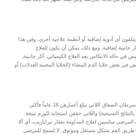
تلقون أي أدوية إضافية أو أنظمة علاجية أخرى. وفي هذا
 جانبية إضافية. ومع ذلك، يمكن أن يكون للعلاج
ي حالة الانتكاس بعد العلاج الكيميائي، آثار جانبية،
ي بعض خلايا الدم البيضاء (الخلايا المحببة العدلات) أو
يمكن للنساء المصابات بسرطان المبيض أو قناة فالوب أو سرطان الصفاق اللاتي تبلغ أعمارهن 18 عاماً فأكثر،
لنتائج النسيجية) واللاتي حققن استجابة للورم نتيجة
لمرضى مناسبين لعلاج المداومة بعقار نيراباريب، أي ألا
عن طريق الفم بشكل مستقل وموثوق. لا يُسمح للمرضى