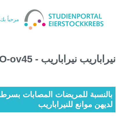
مرحباً بك
نيراباريب نيراباريب - NOGGO-ov45 - كارولين
بالنسبة للمريضات المصابات بسرطا
لديهن موانع للنيراباريب