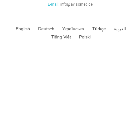
E-mail:
info@avisomed.de
English
Deutsch
Українська
Türkçe
العربية
Tiếng Việt
Polski