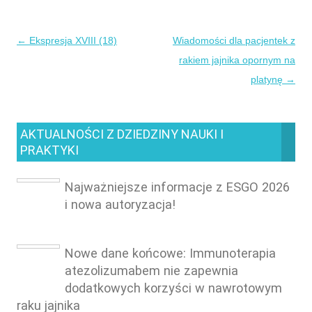
←
Ekspresja XVIII (18)
Wiadomości dla pacjentek z
Nawigacja
rakiem jajnika opornym na
wpisu
platynę
→
AKTUALNOŚCI Z DZIEDZINY NAUKI I
PRAKTYKI
Najważniejsze informacje z ESGO 2026
i nowa autoryzacja!
Nowe dane końcowe: Immunoterapia
atezolizumabem nie zapewnia
dodatkowych korzyści w nawrotowym
raku jajnika