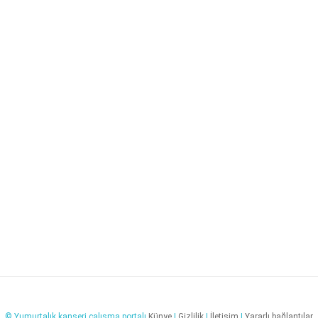
© Yumurtalık kanseri çalışma portalı
Künye
|
Gizlilik
|
İletişim
|
Yararlı bağlantılar