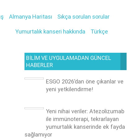
ış
Almanya Haritası
Sıkça sorulan sorular
Yumurtalık kanseri hakkında
Türkçe
BILIM VE UYGULAMADAN GÜNCEL
HABERLER
ESGO 2026’dan öne çıkanlar ve
yeni yetkilendirme!
Yeni nihai veriler: Atezolizumab
ile immünoterapi, tekrarlayan
yumurtalık kanserinde ek fayda
sağlamıyor