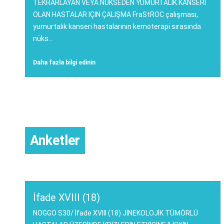
TEKRARLAYAN VEYA NÜKSEDEN YUMURTALIK KANSERI
OLAN HASTALAR IÇIN ÇALIŞMA FraStROC çalışması,
yumurtalık kanseri hastalarının kemoterapi sırasında
nüks...
Daha fazla bilgi edinin
Anketler
İfade XVIII (18)
NOGGO S30/ İfade XVIII (18) JİNEKOLOJİK TÜMÖRLÜ