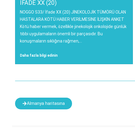
IFADE XX (20)
NOGGO S33/ İfade XX (20) JİNEKOLOJİK TÜMÖRÜ OLAN
HASTALARA KÖTÜ HABER VERİLMESİNE İLİŞKİN ANKET
Kötü haber vermek, özellikle jinekolojik onkolojide günlük
tıbbi uygulamaların önemli bir parçasıdır. Bu
konuşmaların sıklığına rağmen,...
Daha fazla bilgi edinin
Almanya haritasına