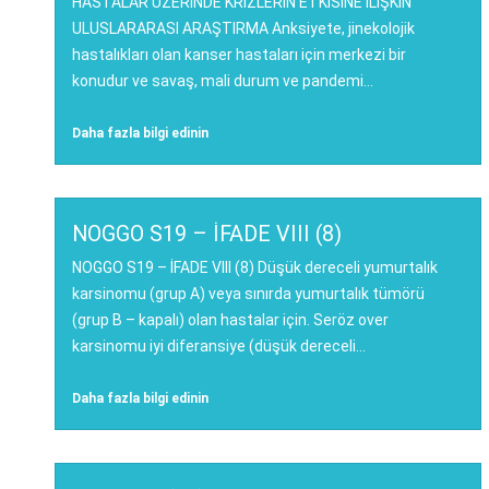
HASTALAR ÜZERİNDE KRİZLERİN ETKİSİNE İLİŞKİN
ULUSLARARASI ARAŞTIRMA Anksiyete, jinekolojik
hastalıkları olan kanser hastaları için merkezi bir
konudur ve savaş, mali durum ve pandemi...
Daha fazla bilgi edinin
NOGGO S19 – İFADE VIII (8)
NOGGO S19 – İFADE VIII (8) Düşük dereceli yumurtalık
karsinomu (grup A) veya sınırda yumurtalık tümörü
(grup B – kapalı) olan hastalar için. Seröz over
karsinomu iyi diferansiye (düşük dereceli...
Daha fazla bilgi edinin