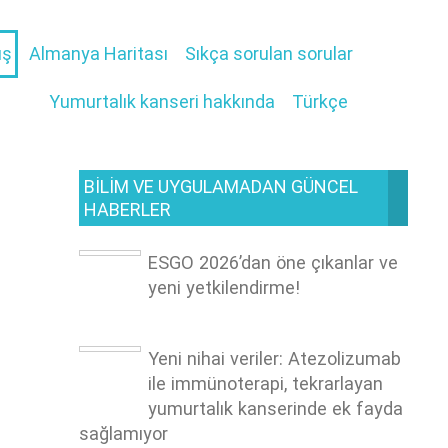
ış
Almanya Haritası
Sıkça sorulan sorular
Yumurtalık kanseri hakkında
Türkçe
BILIM VE UYGULAMADAN GÜNCEL
HABERLER
ESGO 2026’dan öne çıkanlar ve
yeni yetkilendirme!
Yeni nihai veriler: Atezolizumab
ile immünoterapi, tekrarlayan
yumurtalık kanserinde ek fayda
sağlamıyor