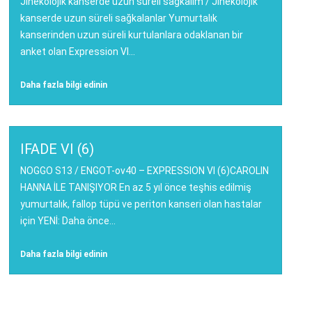
Jinekolojik kanserde uzun süreli sağkalım / Jinekolojik
kanserde uzun süreli sağkalanlar Yumurtalık
kanserinden uzun süreli kurtulanlara odaklanan bir
anket olan Expression VI...
Daha fazla bilgi edinin
IFADE VI (6)
NOGGO S13 / ENGOT-ov40 – EXPRESSION VI (6)CAROLIN
HANNA İLE TANIŞIYOR En az 5 yıl önce teşhis edilmiş
yumurtalık, fallop tüpü ve periton kanseri olan hastalar
için YENİ: Daha önce...
Daha fazla bilgi edinin