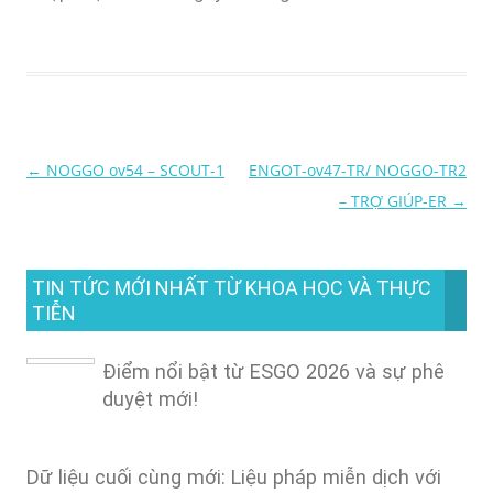
←
NOGGO ov54 – SCOUT-1
ENGOT-ov47-TR/ NOGGO-TR2
Điều
– TRỢ GIÚP-ER
→
hướng
bài
TIN TỨC MỚI NHẤT TỪ KHOA HỌC VÀ THỰC
viết
TIỄN
Điểm nổi bật từ ESGO 2026 và sự phê
duyệt mới!
Dữ liệu cuối cùng mới: Liệu pháp miễn dịch với