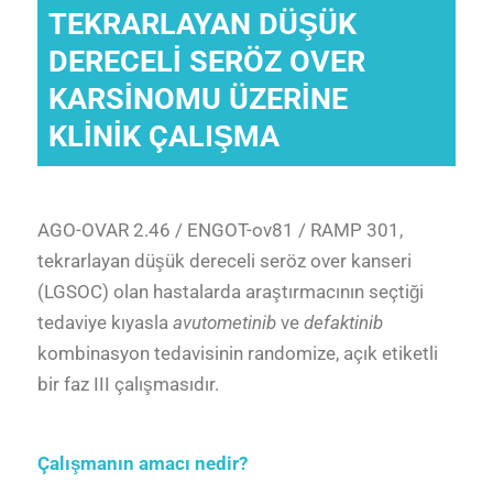
TEKRARLAYAN DÜŞÜK
DERECELİ SERÖZ OVER
KARSİNOMU ÜZERİNE
KLİNİK ÇALIŞMA
AGO-OVAR 2.46 / ENGOT-ov81 / RAMP 301,
tekrarlayan düşük dereceli seröz over kanseri
(LGSOC) olan hastalarda araştırmacının seçtiği
tedaviye kıyasla
avutometinib
ve
defaktinib
kombinasyon tedavisinin randomize, açık etiketli
bir faz III çalışmasıdır.
Çalışmanın amacı nedir?