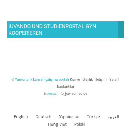
IUVANDO UND STUDIENPORTAL GYN
KOOPERIEREN
© Yumurtalık kanseri çalışma portalı
Künye
|
Gizlilik
|
İletişim
|
Yararlı
bağlantılar
E-posta:
info@avisomed.de
English
Deutsch
Українська
Türkçe
العربية
Tiếng Việt
Polski