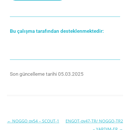
Bu çalışma tarafından desteklenmektedir:
Son güncelleme tarihi 05.03.2025
←
NOGGO ov54 – SCOUT-1
ENGOT-ov47-TR/ NOGGO-TR2
Yazı
– YARDIM-ER
→