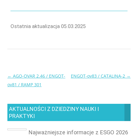
Ostatnia aktualizacja 05.03.2025
←
AGO-OVAR 2.46 / ENGOT-
ENGOT-ov83 / CATALINA-2
→
Nawigacja
ov81 / RAMP 301
wpisu
AKTUALNOŚCI Z DZIEDZINY NAUKI I
PRAKTYKI
Najważniejsze informacje z ESGO 2026