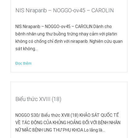
NIS Niraparib – NOGGO-ov45 – CAROLIN
NIS Niraparib – NOGGO-ov45 – CAROLIN Dành cho
bệnh nhân ung thư buồng trứng nhạy cảm với platin
không có chống chỉ định với niraparib. Nghiên cứu quan
sát không...
Đọc thêm
Biểu thức XVIII (18)
NOGGO S30/ Biểu thức XVIII (18) KHẢO SÁT QUỐC TẾ
VỀ TÁC ĐỘNG CỦA KHỦNG HOẢNG ĐỐI VỚI BỆNH NHÂN
NỮ MẮC BỆNH UNG THƯ PHỤ KHOA Lo lắng là...