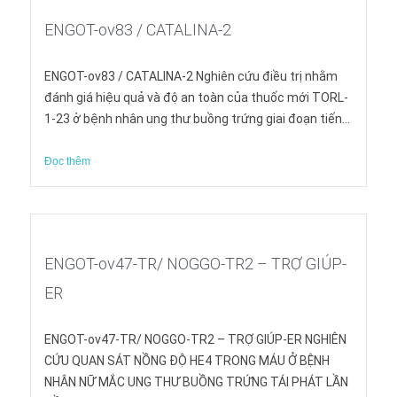
ENGOT-ov83 / CATALINA-2
ENGOT-ov83 / CATALINA-2 Nghiên cứu điều trị nhằm
đánh giá hiệu quả và độ an toàn của thuốc mới TORL-
1-23 ở bệnh nhân ung thư buồng trứng giai đoạn tiến...
Đọc thêm
ENGOT-ov47-TR/ NOGGO-TR2 – TRỢ GIÚP-
ER
ENGOT-ov47-TR/ NOGGO-TR2 – TRỢ GIÚP-ER NGHIÊN
CỨU QUAN SÁT NỒNG ĐỘ HE4 TRONG MÁU Ở BỆNH
NHÂN NỮ MẮC UNG THƯ BUỒNG TRỨNG TÁI PHÁT LẦN