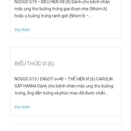
NOGGO S19 – BIỂU HIỆN VIII (8) Dành cho bệnh nhân
mắc ung thư buồng trứng giai đoạn nhẹ (Nhóm A)
hoặc u buồng trứng ranh giới (Nhóm B –...
Đọc thêm
BIỂU THỨC VI (6)
NOGGO S13 / ENGOT-ov40 – THỂ HIỆN VI (6) CAROLIN
GẶP HANNA Dành cho bệnh nhân mắc ung thư buồng
trứng, ống dẫn trứng và phúc mạc đã được chẩn...
Đọc thêm