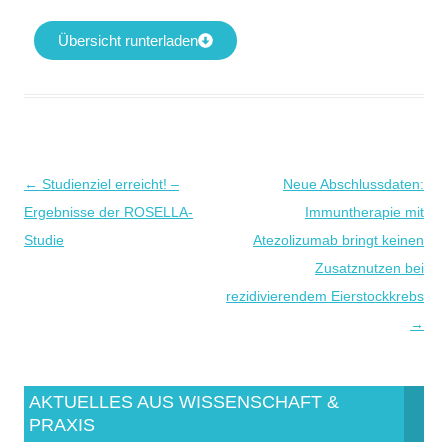
Übersicht runterladen
←
Studienziel erreicht! –
Neue Abschlussdaten:
Beitragsnavigation
Ergebnisse der ROSELLA-
Immuntherapie mit
Studie
Atezolizumab bringt keinen
Zusatznutzen bei
rezidivierendem Eierstockkrebs
→
AKTUELLES AUS WISSENSCHAFT &
PRAXIS