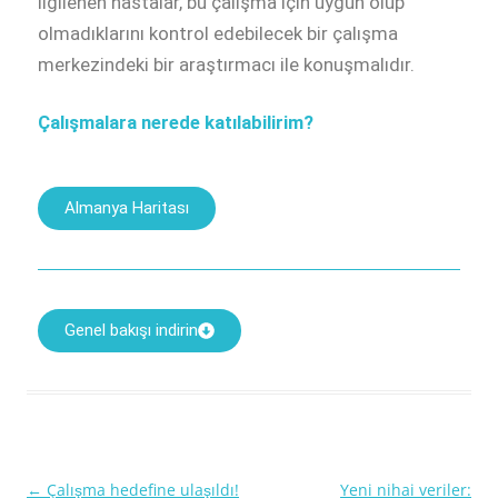
İlgilenen hastalar, bu çalışma için uygun olup
olmadıklarını kontrol edebilecek bir çalışma
merkezindeki bir araştırmacı ile konuşmalıdır.
Çalışmalara nerede katılabilirim?
Almanya Haritası
Genel bakışı indirin
←
Çalışma hedefine ulaşıldı!
Yeni nihai veriler:
Yazı