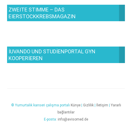
ZWEITE STIMME – DAS
EIERSTOCKKREBSMAGAZIN
IUVANDO UND STUDIENPORTAL GYN
KOOPERIEREN
© Yumurtalık kanseri çalışma portalı
Künye
|
Gizlilik
|
İletişim
|
Yararlı
bağlantılar
E-posta:
info@avisomed.de