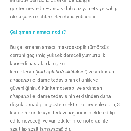
ile tedaviden daha az etkili olmadığını
göstermektedir – ancak daha az yan etkiye sahip
olma şansı muhtemelen daha yüksektir.
Çalışmanın amacı nedir?
Bu çalışmanın amacı, makroskopik tümörsüz
cerrahi geçirmiş yüksek dereceli yumurtalık
kanserli hastalarda üç kür
kemoterapi
(karboplatin/paklitaksel
) ve ardından
niraparib
ile idame tedavisinin etkinlik ve
güvenliğinin, 6 kür kemoterapi ve ardından
niraparib
ile idame tedavisinin etkisinden daha
düşük olmadığını göstermektir. Bu nedenle soru, 3
kür ile 6 kür ile aynı tedavi başarısının elde edilip
edilemeyeceği ve yan etkilerin kemoterapi ile
azaltılıp azaltılamayacağıdır.