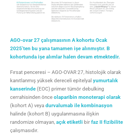
AGO-ovar 27 çalışmasının A kohortu Ocak
2025’ten bu yana tamamen işe alınmıştır. B
kohortunda işe alımlar halen devam etmektedir.
Fırsat penceresi – AGO-OVAR 27, histolojik olarak
kanıtlanmış yüksek dereceli epitelyal
yumurtalık
kanserinde
(EOC) primer tümör debulking
cerrahisinden önce
olaparibin monoterapi olarak
(kohort A) veya
durvalumab ile kombinasyon
halinde (kohort B) uygulanmasına ilişkin
randomize olmayan,
açık etiketli
bir
faz II
fizibilite
çalışmasıdır.