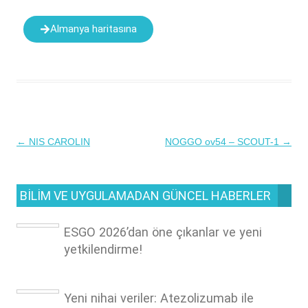
Almanya haritasına
←
NIS CAROLIN
NOGGO ov54 – SCOUT-1
→
Yazı
dolaşımı
BILIM VE UYGULAMADAN GÜNCEL HABERLER
ESGO 2026’dan öne çıkanlar ve yeni
yetkilendirme!
Yeni nihai veriler: Atezolizumab ile