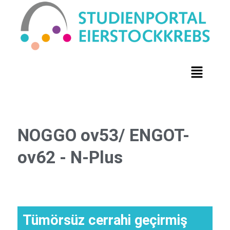
NOGGO ov53/ ENGOT-
ov62 - N-Plus
Tümörsüz cerrahi geçirmiş