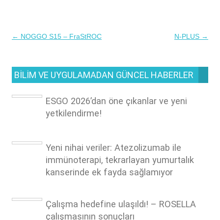
←
NOGGO S15 – FraStROC
N-PLUS
→
Yazı
dolaşımı
BILIM VE UYGULAMADAN GÜNCEL HABERLER
ESGO 2026’dan öne çıkanlar ve yeni
yetkilendirme!
Yeni nihai veriler: Atezolizumab ile
immünoterapi, tekrarlayan yumurtalık
kanserinde ek fayda sağlamıyor
Çalışma hedefine ulaşıldı! – ROSELLA
çalışmasının sonuçları