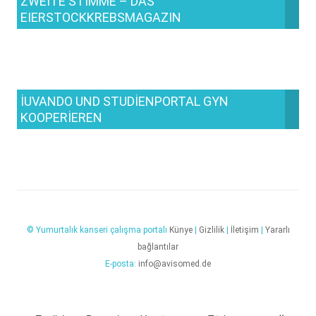
ZWEITE STIMME – DAS
EIERSTOCKKREBSMAGAZIN
IUVANDO UND STUDIENPORTAL GYN
KOOPERIEREN
© Yumurtalık kanseri çalışma portalı
Künye
|
Gizlilik
|
İletişim
|
Yararlı
bağlantılar
E-posta:
info@avisomed.de