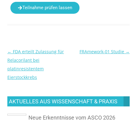
Teilnahme prüfen lassen
←
FDA erteilt Zulassung für
FRAmework-01 Studie
→
Beitragsnavigation
Relacorilant bei
platinresistentem
Eierstockkrebs
AKTUELLES AUS WISSENSCHAFT & PRAXIS
Neue Erkenntnisse vom ASCO 2026